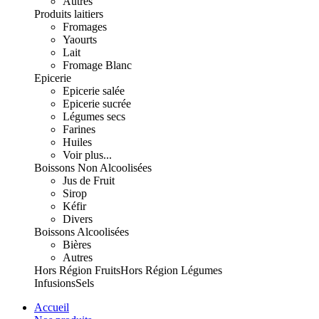
Autres
Produits laitiers
Fromages
Yaourts
Lait
Fromage Blanc
Epicerie
Epicerie salée
Epicerie sucrée
Légumes secs
Farines
Huiles
Voir plus...
Boissons Non Alcoolisées
Jus de Fruit
Sirop
Kéfir
Divers
Boissons Alcoolisées
Bières
Autres
Hors Région Fruits
Hors Région Légumes
Infusions
Sels
Accueil