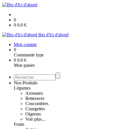
0
0
0.0
€
Bio d'Ici d'abord
Mon compte
0
Commande type
0
0.0
€
Mon panier
Nos Produits
Légumes
Aromates
Betteraves
Concombres
Courgettes
Oignons
Voir plus...
Fruits