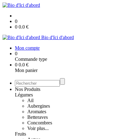
0
0
0.0
€
Bio d'Ici d'abord
Mon compte
0
Commande type
0
0.0
€
Mon panier
Nos Produits
Légumes
Ail
Aubergines
Aromates
Betteraves
Concombres
Voir plus...
Fruits