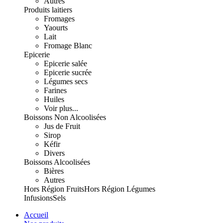
Autres
Produits laitiers
Fromages
Yaourts
Lait
Fromage Blanc
Epicerie
Epicerie salée
Epicerie sucrée
Légumes secs
Farines
Huiles
Voir plus...
Boissons Non Alcoolisées
Jus de Fruit
Sirop
Kéfir
Divers
Boissons Alcoolisées
Bières
Autres
Hors Région Fruits
Hors Région Légumes
Infusions
Sels
Accueil