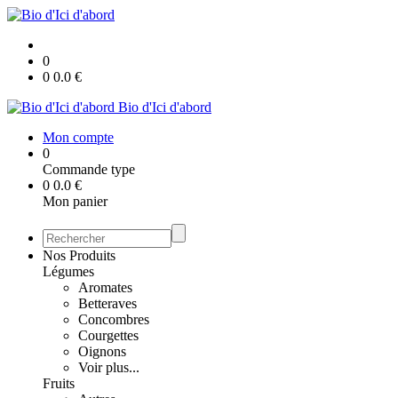
0
0
0.0
€
Bio d'Ici d'abord
Mon compte
0
Commande type
0
0.0
€
Mon panier
Nos Produits
Légumes
Aromates
Betteraves
Concombres
Courgettes
Oignons
Voir plus...
Fruits