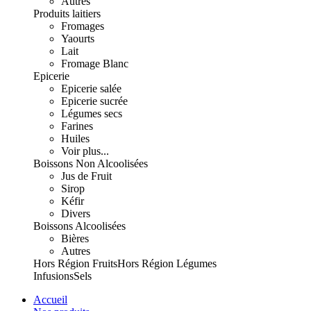
Autres
Produits laitiers
Fromages
Yaourts
Lait
Fromage Blanc
Epicerie
Epicerie salée
Epicerie sucrée
Légumes secs
Farines
Huiles
Voir plus...
Boissons Non Alcoolisées
Jus de Fruit
Sirop
Kéfir
Divers
Boissons Alcoolisées
Bières
Autres
Hors Région Fruits
Hors Région Légumes
Infusions
Sels
Accueil