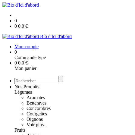
0
0
0.0
€
Bio d'Ici d'abord
Mon compte
0
Commande type
0
0.0
€
Mon panier
Nos Produits
Légumes
Aromates
Betteraves
Concombres
Courgettes
Oignons
Voir plus...
Fruits