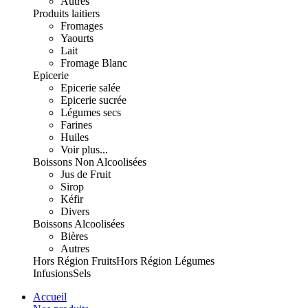
Autres
Produits laitiers
Fromages
Yaourts
Lait
Fromage Blanc
Epicerie
Epicerie salée
Epicerie sucrée
Légumes secs
Farines
Huiles
Voir plus...
Boissons Non Alcoolisées
Jus de Fruit
Sirop
Kéfir
Divers
Boissons Alcoolisées
Bières
Autres
Hors Région Fruits
Hors Région Légumes
Infusions
Sels
Accueil