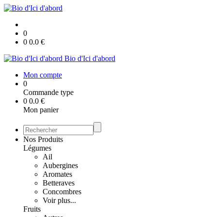
0
0
0.0
€
Bio d'Ici d'abord
Mon compte
0
Commande type
0
0.0
€
Mon panier
Nos Produits
Légumes
Ail
Aubergines
Aromates
Betteraves
Concombres
Voir plus...
Fruits