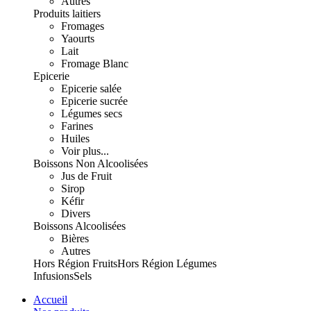
Autres
Produits laitiers
Fromages
Yaourts
Lait
Fromage Blanc
Epicerie
Epicerie salée
Epicerie sucrée
Légumes secs
Farines
Huiles
Voir plus...
Boissons Non Alcoolisées
Jus de Fruit
Sirop
Kéfir
Divers
Boissons Alcoolisées
Bières
Autres
Hors Région Fruits
Hors Région Légumes
Infusions
Sels
Accueil