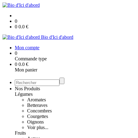
0
0
0.0
€
Bio d'Ici d'abord
Mon compte
0
Commande type
0
0.0
€
Mon panier
Nos Produits
Légumes
Aromates
Betteraves
Concombres
Courgettes
Oignons
Voir plus...
Fruits