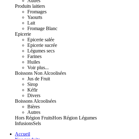
Autres
Produits laitiers
Fromages
Yaourts
Lait
Fromage Blanc
Epicerie
Epicerie salée
Epicerie sucrée
Légumes secs
Farines
Huiles
Voir plus...
Boissons Non Alcoolisées
Jus de Fruit
Sirop
Kéfir
Divers
Boissons Alcoolisées
Bières
Autres
Hors Région Fruits
Hors Région Légumes
Infusions
Sels
Accueil