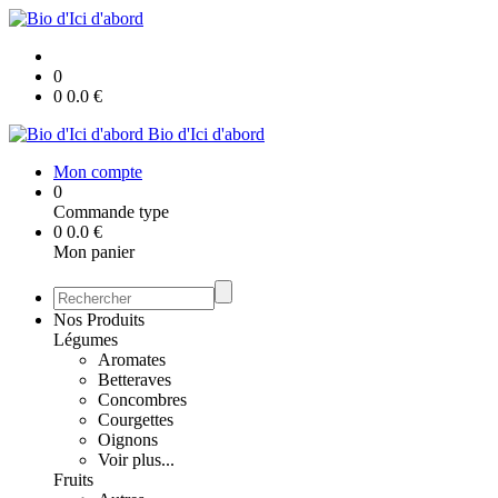
0
0
0.0
€
Bio d'Ici d'abord
Mon compte
0
Commande type
0
0.0
€
Mon panier
Nos Produits
Légumes
Aromates
Betteraves
Concombres
Courgettes
Oignons
Voir plus...
Fruits