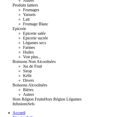
Autres
Produits laitiers
Fromages
Yaourts
Lait
Fromage Blanc
Epicerie
Epicerie salée
Epicerie sucrée
Légumes secs
Farines
Huiles
Voir plus...
Boissons Non Alcoolisées
Jus de Fruit
Sirop
Kéfir
Divers
Boissons Alcoolisées
Bières
Autres
Hors Région Fruits
Hors Région Légumes
Infusions
Sels
Accueil