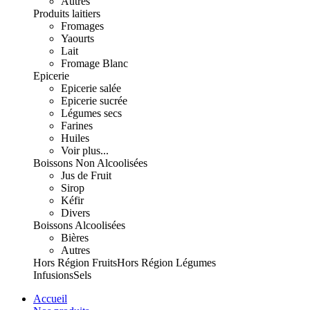
Autres
Produits laitiers
Fromages
Yaourts
Lait
Fromage Blanc
Epicerie
Epicerie salée
Epicerie sucrée
Légumes secs
Farines
Huiles
Voir plus...
Boissons Non Alcoolisées
Jus de Fruit
Sirop
Kéfir
Divers
Boissons Alcoolisées
Bières
Autres
Hors Région Fruits
Hors Région Légumes
Infusions
Sels
Accueil