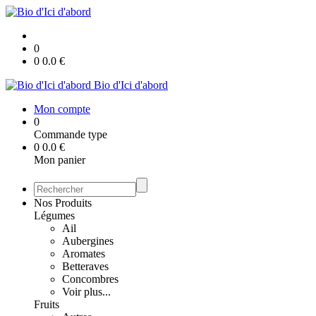
0
0
0.0
€
Bio d'Ici d'abord
Mon compte
0
Commande type
0
0.0
€
Mon panier
Nos Produits
Légumes
Ail
Aubergines
Aromates
Betteraves
Concombres
Voir plus...
Fruits