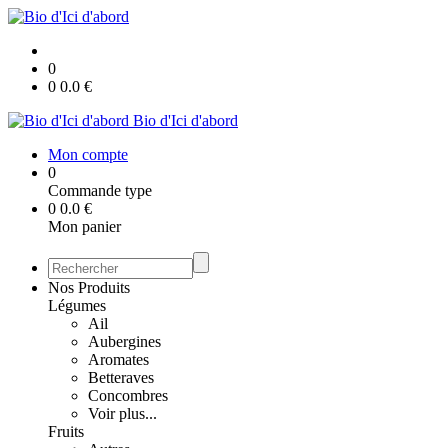
0
0
0.0
€
Bio d'Ici d'abord
Mon compte
0
Commande type
0
0.0
€
Mon panier
Nos Produits
Légumes
Ail
Aubergines
Aromates
Betteraves
Concombres
Voir plus...
Fruits