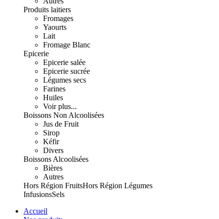
Autres
Produits laitiers
Fromages
Yaourts
Lait
Fromage Blanc
Epicerie
Epicerie salée
Epicerie sucrée
Légumes secs
Farines
Huiles
Voir plus...
Boissons Non Alcoolisées
Jus de Fruit
Sirop
Kéfir
Divers
Boissons Alcoolisées
Bières
Autres
Hors Région Fruits
Hors Région Légumes
Infusions
Sels
Accueil