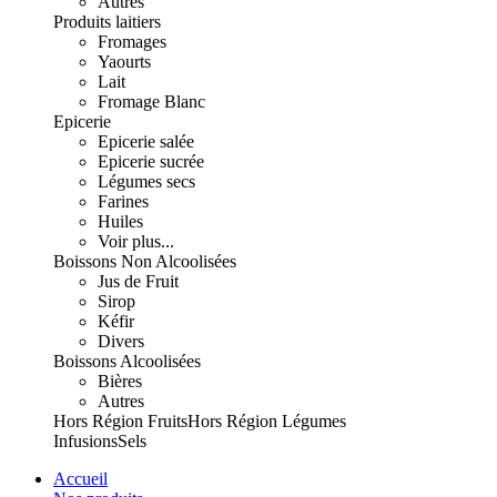
Autres
Produits laitiers
Fromages
Yaourts
Lait
Fromage Blanc
Epicerie
Epicerie salée
Epicerie sucrée
Légumes secs
Farines
Huiles
Voir plus...
Boissons Non Alcoolisées
Jus de Fruit
Sirop
Kéfir
Divers
Boissons Alcoolisées
Bières
Autres
Hors Région Fruits
Hors Région Légumes
Infusions
Sels
Accueil