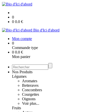
0
0
0.0
€
Bio d'Ici d'abord
Mon compte
0
Commande type
0
0.0
€
Mon panier
Nos Produits
Légumes
Aromates
Betteraves
Concombres
Courgettes
Oignons
Voir plus...
Fruits