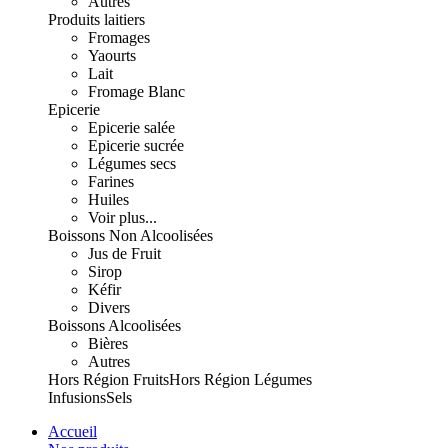
Autres
Produits laitiers
Fromages
Yaourts
Lait
Fromage Blanc
Epicerie
Epicerie salée
Epicerie sucrée
Légumes secs
Farines
Huiles
Voir plus...
Boissons Non Alcoolisées
Jus de Fruit
Sirop
Kéfir
Divers
Boissons Alcoolisées
Bières
Autres
Hors Région Fruits
Hors Région Légumes
Infusions
Sels
Accueil