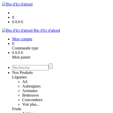
0
0
0.0
€
Bio d'Ici d'abord
Mon compte
0
Commande type
0
0.0
€
Mon panier
Nos Produits
Légumes
Ail
Aubergines
Aromates
Betteraves
Concombres
Voir plus...
Fruits