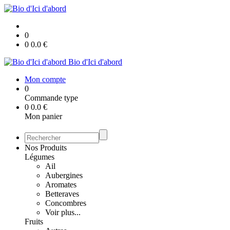
0
0
0.0
€
Bio d'Ici d'abord
Mon compte
0
Commande type
0
0.0
€
Mon panier
Nos Produits
Légumes
Ail
Aubergines
Aromates
Betteraves
Concombres
Voir plus...
Fruits