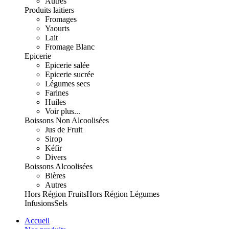
Autres
Produits laitiers
Fromages
Yaourts
Lait
Fromage Blanc
Epicerie
Epicerie salée
Epicerie sucrée
Légumes secs
Farines
Huiles
Voir plus...
Boissons Non Alcoolisées
Jus de Fruit
Sirop
Kéfir
Divers
Boissons Alcoolisées
Bières
Autres
Hors Région Fruits
Hors Région Légumes
Infusions
Sels
Accueil