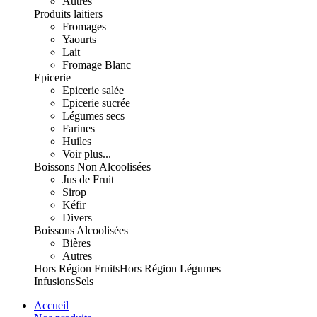
Autres
Produits laitiers
Fromages
Yaourts
Lait
Fromage Blanc
Epicerie
Epicerie salée
Epicerie sucrée
Légumes secs
Farines
Huiles
Voir plus...
Boissons Non Alcoolisées
Jus de Fruit
Sirop
Kéfir
Divers
Boissons Alcoolisées
Bières
Autres
Hors Région Fruits
Hors Région Légumes
Infusions
Sels
Accueil