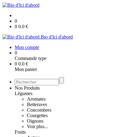
0
0
0.0
€
Bio d'Ici d'abord
Mon compte
0
Commande type
0
0.0
€
Mon panier
Nos Produits
Légumes
Aromates
Betteraves
Concombres
Courgettes
Oignons
Voir plus...
Fruits