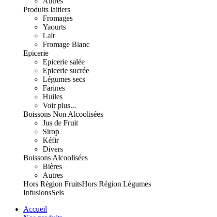
Autres
Produits laitiers
Fromages
Yaourts
Lait
Fromage Blanc
Epicerie
Epicerie salée
Epicerie sucrée
Légumes secs
Farines
Huiles
Voir plus...
Boissons Non Alcoolisées
Jus de Fruit
Sirop
Kéfir
Divers
Boissons Alcoolisées
Bières
Autres
Hors Région Fruits
Hors Région Légumes
Infusions
Sels
Accueil