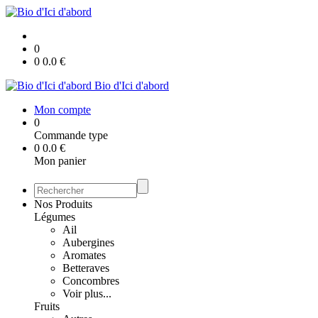
0
0
0.0
€
Bio d'Ici d'abord
Mon compte
0
Commande type
0
0.0
€
Mon panier
Nos Produits
Légumes
Ail
Aubergines
Aromates
Betteraves
Concombres
Voir plus...
Fruits