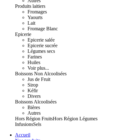
Autres
Produits laitiers
Fromages
Yaourts
Lait
Fromage Blanc
Epicerie
Epicerie salée
Epicerie sucrée
Légumes secs
Farines
Huiles
Voir plus...
Boissons Non Alcoolisées
Jus de Fruit
Sirop
Kéfir
Divers
Boissons Alcoolisées
Bières
Autres
Hors Région Fruits
Hors Région Légumes
Infusions
Sels
Accueil