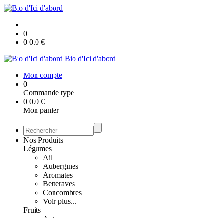
0
0
0.0
€
Bio d'Ici d'abord
Mon compte
0
Commande type
0
0.0
€
Mon panier
Nos Produits
Légumes
Ail
Aubergines
Aromates
Betteraves
Concombres
Voir plus...
Fruits