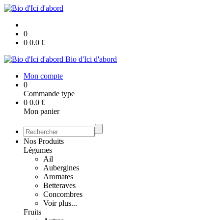
0
0
0.0
€
Bio d'Ici d'abord
Mon compte
0
Commande type
0
0.0
€
Mon panier
Nos Produits
Légumes
Ail
Aubergines
Aromates
Betteraves
Concombres
Voir plus...
Fruits