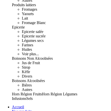
Autres
Produits laitiers
Fromages
Yaourts
Lait
Fromage Blanc
Epicerie
Epicerie salée
Epicerie sucrée
Légumes secs
Farines
Huiles
Voir plus...
Boissons Non Alcoolisées
Jus de Fruit
Sirop
Kéfir
Divers
Boissons Alcoolisées
Bières
Autres
Hors Région Fruits
Hors Région Légumes
Infusions
Sels
Accueil