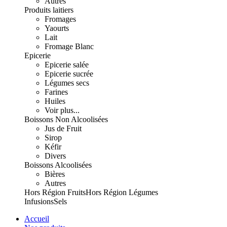
Autres
Produits laitiers
Fromages
Yaourts
Lait
Fromage Blanc
Epicerie
Epicerie salée
Epicerie sucrée
Légumes secs
Farines
Huiles
Voir plus...
Boissons Non Alcoolisées
Jus de Fruit
Sirop
Kéfir
Divers
Boissons Alcoolisées
Bières
Autres
Hors Région Fruits
Hors Région Légumes
Infusions
Sels
Accueil