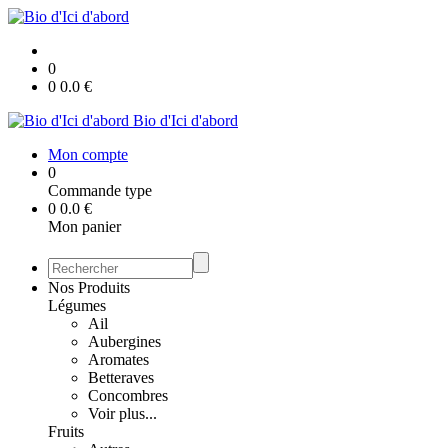
0
0
0.0
€
Bio d'Ici d'abord
Mon compte
0
Commande type
0
0.0
€
Mon panier
Nos Produits
Légumes
Ail
Aubergines
Aromates
Betteraves
Concombres
Voir plus...
Fruits