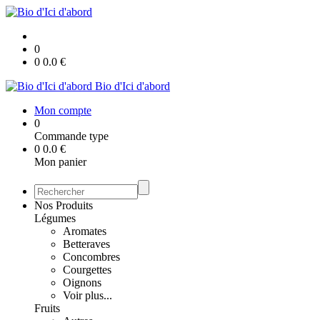
0
0
0.0
€
Bio d'Ici d'abord
Mon compte
0
Commande type
0
0.0
€
Mon panier
Nos Produits
Légumes
Aromates
Betteraves
Concombres
Courgettes
Oignons
Voir plus...
Fruits