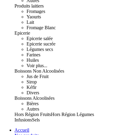
Autres
Produits laitiers
Fromages
Yaourts
Lait
Fromage Blanc
Epicerie
Epicerie salée
Epicerie sucrée
Légumes secs
Farines
Huiles
Voir plus...
Boissons Non Alcoolisées
Jus de Fruit
Sirop
Kéfir
Divers
Boissons Alcoolisées
Bières
Autres
Hors Région Fruits
Hors Région Légumes
Infusions
Sels
Accueil