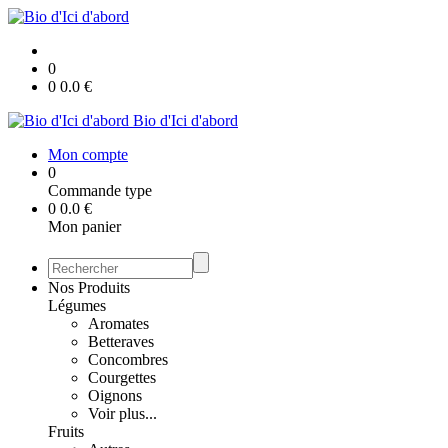
0
0
0.0
€
Bio d'Ici d'abord
Mon compte
0
Commande type
0
0.0
€
Mon panier
Nos Produits
Légumes
Aromates
Betteraves
Concombres
Courgettes
Oignons
Voir plus...
Fruits