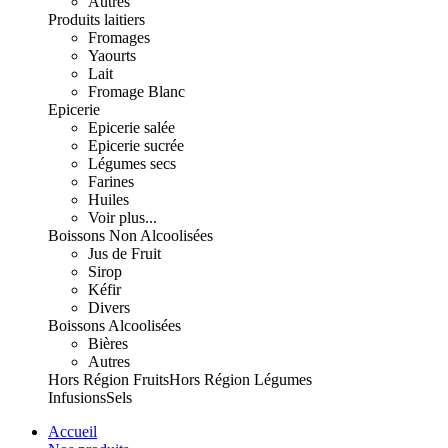
Autres
Produits laitiers
Fromages
Yaourts
Lait
Fromage Blanc
Epicerie
Epicerie salée
Epicerie sucrée
Légumes secs
Farines
Huiles
Voir plus...
Boissons Non Alcoolisées
Jus de Fruit
Sirop
Kéfir
Divers
Boissons Alcoolisées
Bières
Autres
Hors Région Fruits
Hors Région Légumes
Infusions
Sels
Accueil