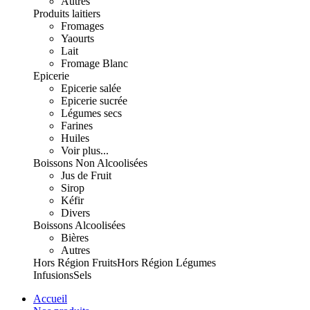
Autres
Produits laitiers
Fromages
Yaourts
Lait
Fromage Blanc
Epicerie
Epicerie salée
Epicerie sucrée
Légumes secs
Farines
Huiles
Voir plus...
Boissons Non Alcoolisées
Jus de Fruit
Sirop
Kéfir
Divers
Boissons Alcoolisées
Bières
Autres
Hors Région Fruits
Hors Région Légumes
Infusions
Sels
Accueil