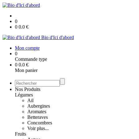
0
0
0.0
€
Bio d'Ici d'abord
Mon compte
0
Commande type
0
0.0
€
Mon panier
Nos Produits
Légumes
Ail
Aubergines
Aromates
Betteraves
Concombres
Voir plus...
Fruits