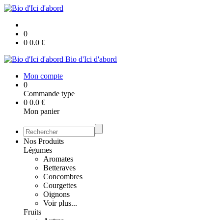
0
0
0.0
€
Bio d'Ici d'abord
Mon compte
0
Commande type
0
0.0
€
Mon panier
Nos Produits
Légumes
Aromates
Betteraves
Concombres
Courgettes
Oignons
Voir plus...
Fruits