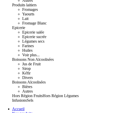
Autres
Produits laitiers
Fromages
Yaourts
Lait
Fromage Blanc
Epicerie
Epicerie salée
Epicerie sucrée
Légumes secs
Farines
Huiles
Voir plus...
Boissons Non Alcoolisées
Jus de Fruit
Sirop
Kéfir
Divers
Boissons Alcoolisées
Bières
Autres
Hors Région Fruits
Hors Région Légumes
Infusions
Sels
Accueil