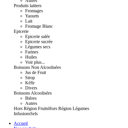
Autres
Produits laitiers
Fromages
Yaourts
Lait
Fromage Blanc
Epicerie
Epicerie salée
Epicerie sucrée
Légumes secs
Farines
Huiles
Voir plus...
Boissons Non Alcoolisées
Jus de Fruit
Sirop
Kéfir
Divers
Boissons Alcoolisées
Bières
Autres
Hors Région Fruits
Hors Région Légumes
Infusions
Sels
Accueil