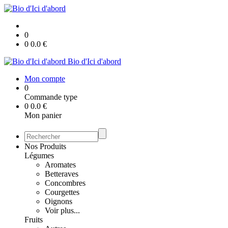
0
0
0.0
€
Bio d'Ici d'abord
Mon compte
0
Commande type
0
0.0
€
Mon panier
Nos Produits
Légumes
Aromates
Betteraves
Concombres
Courgettes
Oignons
Voir plus...
Fruits