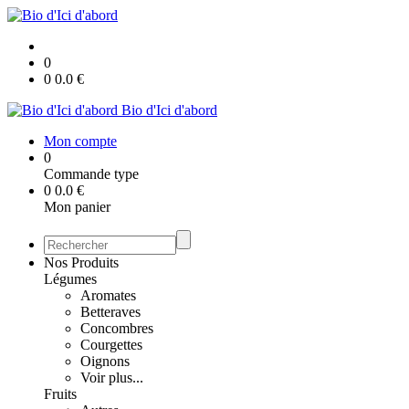
0
0
0.0
€
Bio d'Ici d'abord
Mon compte
0
Commande type
0
0.0
€
Mon panier
Nos Produits
Légumes
Aromates
Betteraves
Concombres
Courgettes
Oignons
Voir plus...
Fruits