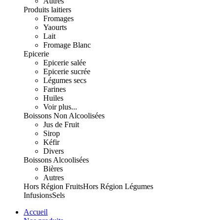
Autres
Produits laitiers
Fromages
Yaourts
Lait
Fromage Blanc
Epicerie
Epicerie salée
Epicerie sucrée
Légumes secs
Farines
Huiles
Voir plus...
Boissons Non Alcoolisées
Jus de Fruit
Sirop
Kéfir
Divers
Boissons Alcoolisées
Bières
Autres
Hors Région Fruits
Hors Région Légumes
Infusions
Sels
Accueil