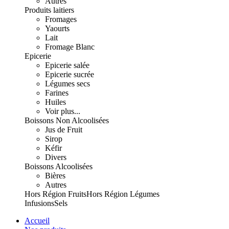
Autres
Produits laitiers
Fromages
Yaourts
Lait
Fromage Blanc
Epicerie
Epicerie salée
Epicerie sucrée
Légumes secs
Farines
Huiles
Voir plus...
Boissons Non Alcoolisées
Jus de Fruit
Sirop
Kéfir
Divers
Boissons Alcoolisées
Bières
Autres
Hors Région Fruits
Hors Région Légumes
Infusions
Sels
Accueil