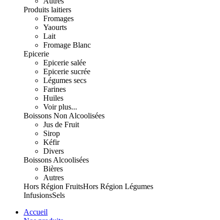
Autres
Produits laitiers
Fromages
Yaourts
Lait
Fromage Blanc
Epicerie
Epicerie salée
Epicerie sucrée
Légumes secs
Farines
Huiles
Voir plus...
Boissons Non Alcoolisées
Jus de Fruit
Sirop
Kéfir
Divers
Boissons Alcoolisées
Bières
Autres
Hors Région Fruits
Hors Région Légumes
Infusions
Sels
Accueil