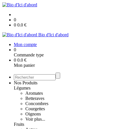
0
0
0.0
€
Bio d'Ici d'abord
Mon compte
0
Commande type
0
0.0
€
Mon panier
Nos Produits
Légumes
Aromates
Betteraves
Concombres
Courgettes
Oignons
Voir plus...
Fruits