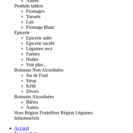
Autres
Produits laitiers
Fromages
Yaourts
Lait
Fromage Blanc
Epicerie
Epicerie salée
Epicerie sucrée
Légumes secs
Farines
Huiles
Voir plus...
Boissons Non Alcoolisées
Jus de Fruit
Sirop
Kéfir
Divers
Boissons Alcoolisées
Bières
Autres
Hors Région Fruits
Hors Région Légumes
Infusions
Sels
Accueil