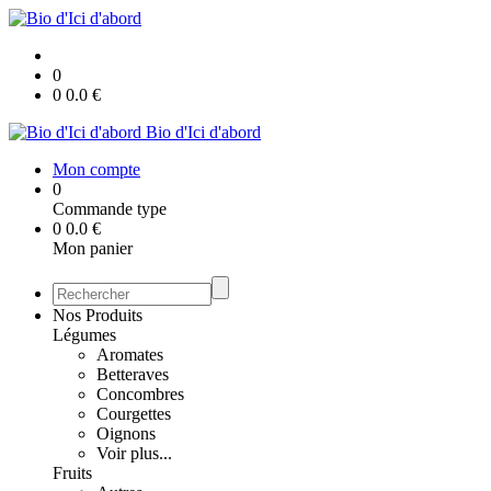
0
0
0.0
€
Bio d'Ici d'abord
Mon compte
0
Commande type
0
0.0
€
Mon panier
Nos Produits
Légumes
Aromates
Betteraves
Concombres
Courgettes
Oignons
Voir plus...
Fruits