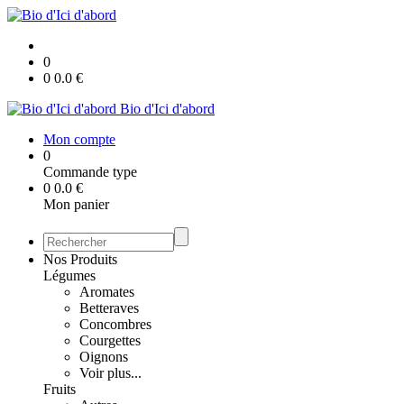
0
0
0.0
€
Bio d'Ici d'abord
Mon compte
0
Commande type
0
0.0
€
Mon panier
Nos Produits
Légumes
Aromates
Betteraves
Concombres
Courgettes
Oignons
Voir plus...
Fruits