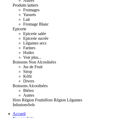
Autres
Produits laitiers
Fromages
Yaourts
Lait
Fromage Blanc
Epicerie
Epicerie salée
Epicerie sucrée
Légumes secs
Farines
Huiles
Voir plus...
Boissons Non Alcoolisées
Jus de Fruit
Sirop
Kéfir
Divers
Boissons Alcoolisées
Bières
Autres
Hors Région Fruits
Hors Région Légumes
Infusions
Sels
Accueil