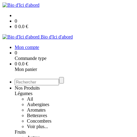
0
0
0.0
€
Bio d'Ici d'abord
Mon compte
0
Commande type
0
0.0
€
Mon panier
Nos Produits
Légumes
Ail
Aubergines
Aromates
Betteraves
Concombres
Voir plus...
Fruits