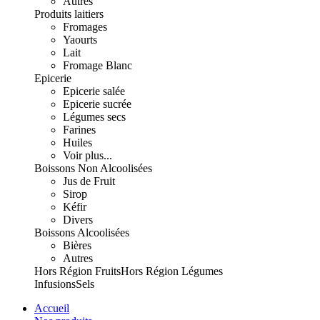
Autres
Produits laitiers
Fromages
Yaourts
Lait
Fromage Blanc
Epicerie
Epicerie salée
Epicerie sucrée
Légumes secs
Farines
Huiles
Voir plus...
Boissons Non Alcoolisées
Jus de Fruit
Sirop
Kéfir
Divers
Boissons Alcoolisées
Bières
Autres
Hors Région Fruits
Hors Région Légumes
Infusions
Sels
Accueil