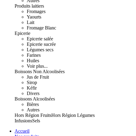
Autres
Produits laitiers
Fromages
Yaourts
Lait
Fromage Blanc
Epicerie
Epicerie salée
Epicerie sucrée
Légumes secs
Farines
Huiles
Voir plus...
Boissons Non Alcoolisées
Jus de Fruit
Sirop
Kéfir
Divers
Boissons Alcoolisées
Bières
Autres
Hors Région Fruits
Hors Région Légumes
Infusions
Sels
Accueil