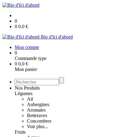
0
0
0.0
€
Bio d'Ici d'abord
Mon compte
0
Commande type
0
0.0
€
Mon panier
Nos Produits
Légumes
Ail
Aubergines
Aromates
Betteraves
Concombres
Voir plus...
Fruits