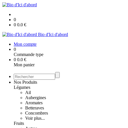
0
0
0.0
€
Bio d'Ici d'abord
Mon compte
0
Commande type
0
0.0
€
Mon panier
Nos Produits
Légumes
Ail
Aubergines
Aromates
Betteraves
Concombres
Voir plus...
Fruits