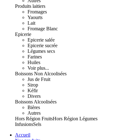
Autres
Produits laitiers
Fromages
Yaourts
Lait
Fromage Blanc
Epicerie
Epicerie salée
Epicerie sucrée
Légumes secs
Farines
Huiles
Voir plus...
Boissons Non Alcoolisées
Jus de Fruit
Sirop
Kéfir
Divers
Boissons Alcoolisées
Bières
Autres
Hors Région Fruits
Hors Région Légumes
Infusions
Sels
Accueil