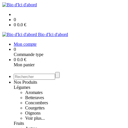
0
0
0.0
€
Bio d'Ici d'abord
Mon compte
0
Commande type
0
0.0
€
Mon panier
Nos Produits
Légumes
Aromates
Betteraves
Concombres
Courgettes
Oignons
Voir plus...
Fruits