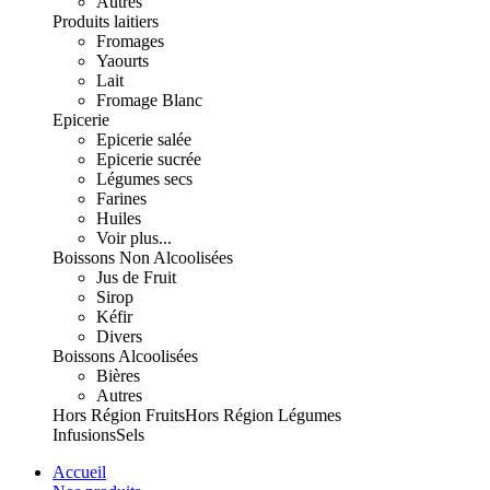
Autres
Produits laitiers
Fromages
Yaourts
Lait
Fromage Blanc
Epicerie
Epicerie salée
Epicerie sucrée
Légumes secs
Farines
Huiles
Voir plus...
Boissons Non Alcoolisées
Jus de Fruit
Sirop
Kéfir
Divers
Boissons Alcoolisées
Bières
Autres
Hors Région Fruits
Hors Région Légumes
Infusions
Sels
Accueil