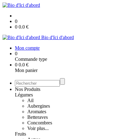
0
0
0.0
€
Bio d'Ici d'abord
Mon compte
0
Commande type
0
0.0
€
Mon panier
Nos Produits
Légumes
Ail
Aubergines
Aromates
Betteraves
Concombres
Voir plus...
Fruits