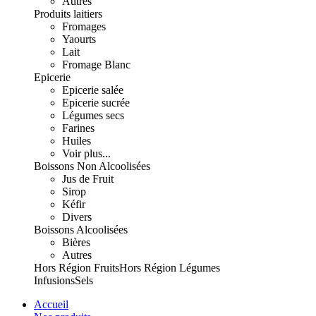
Autres
Produits laitiers
Fromages
Yaourts
Lait
Fromage Blanc
Epicerie
Epicerie salée
Epicerie sucrée
Légumes secs
Farines
Huiles
Voir plus...
Boissons Non Alcoolisées
Jus de Fruit
Sirop
Kéfir
Divers
Boissons Alcoolisées
Bières
Autres
Hors Région Fruits
Hors Région Légumes
Infusions
Sels
Accueil