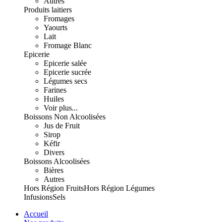
Autres
Produits laitiers
Fromages
Yaourts
Lait
Fromage Blanc
Epicerie
Epicerie salée
Epicerie sucrée
Légumes secs
Farines
Huiles
Voir plus...
Boissons Non Alcoolisées
Jus de Fruit
Sirop
Kéfir
Divers
Boissons Alcoolisées
Bières
Autres
Hors Région Fruits
Hors Région Légumes
Infusions
Sels
Accueil