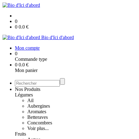
0
0
0.0
€
Bio d'Ici d'abord
Mon compte
0
Commande type
0
0.0
€
Mon panier
Nos Produits
Légumes
Ail
Aubergines
Aromates
Betteraves
Concombres
Voir plus...
Fruits